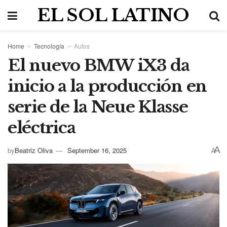
EL SOL LATINO
Home
Tecnología
Autos
El nuevo BMW iX3 da
inicio a la producción en
serie de la Neue Klasse
eléctrica
A
by
Beatriz Oliva
September 16, 2025
A