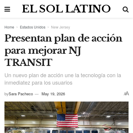
EL SOL LATINO
Home
Estados Unidos
New Jersey
Presentan plan de acción
para mejorar NJ
TRANSIT
Un nuevo plan de acción une la tecnología con la
inmediatez para los usuarios
A
by
Sara Pacheco
May 19, 2026
A