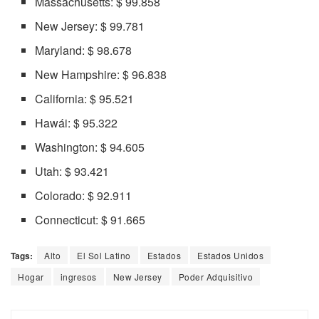
Massachusetts: $ 99.858
New Jersey: $ 99.781
Maryland: $ 98.678
New Hampshire: $ 96.838
California: $ 95.521
Hawái: $ 95.322
Washington: $ 94.605
Utah: $ 93.421
Colorado: $ 92.911
Connecticut: $ 91.665
Tags:
Alto
El Sol Latino
Estados
Estados Unidos
Hogar
ingresos
New Jersey
Poder Adquisitivo