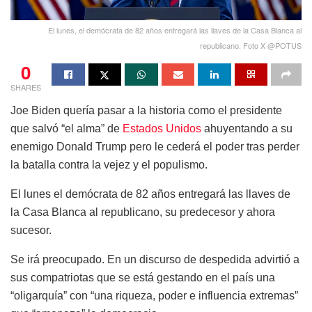
El lunes, el demócrata de 82 años entregará las llaves de la Casa Blanca al
republicano. Foto X @POTUS
0
SHARES
Joe Biden quería pasar a la historia como el presidente
que salvó “el alma” de
Estados Unidos
ahuyentando a su
enemigo Donald Trump pero le cederá el poder tras perder
la batalla contra la vejez y el populismo.
El lunes el demócrata de 82 años entregará las llaves de
la Casa Blanca al republicano, su predecesor y ahora
sucesor.
Se irá preocupado. En un discurso de despedida advirtió a
sus compatriotas que se está gestando en el país una
“oligarquía” con “una riqueza, poder e influencia extremas”