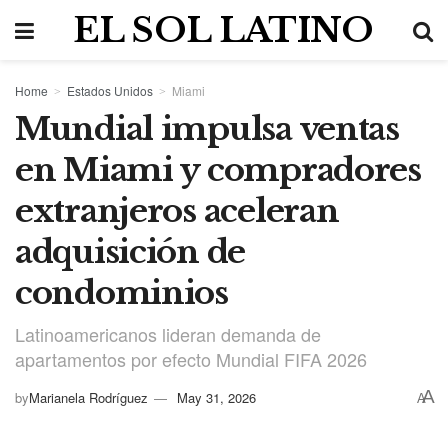
EL SOL LATINO
Home
Estados Unidos
Miami
Mundial impulsa ventas
en Miami y compradores
extranjeros aceleran
adquisición de
condominios
Latinoamericanos lideran demanda de
apartamentos por efecto Mundial FIFA 2026
A
by
Marianela Rodríguez
May 31, 2026
A