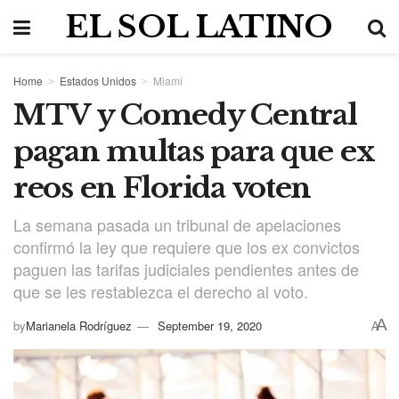
EL SOL LATINO
Home
Estados Unidos
Miami
MTV y Comedy Central
pagan multas para que ex
reos en Florida voten
La semana pasada un tribunal de apelaciones
confirmó la ley que requiere que los ex convictos
paguen las tarifas judiciales pendientes antes de
que se les restablezca el derecho al voto.
A
by
Marianela Rodríguez
September 19, 2020
A