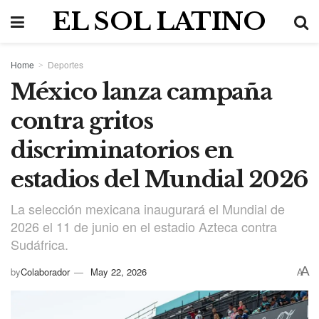
EL SOL LATINO
Home
Deportes
México lanza campaña
contra gritos
discriminatorios en
estadios del Mundial 2026
La selección mexicana inaugurará el Mundial de
2026 el 11 de junio en el estadio Azteca contra
Sudáfrica.
A
by
Colaborador
May 22, 2026
A