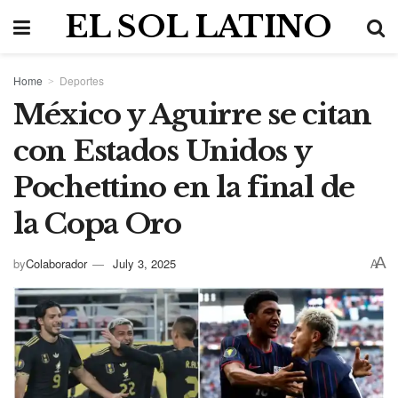
EL SOL LATINO
Home
Deportes
México y Aguirre se citan
con Estados Unidos y
Pochettino en la final de
la Copa Oro
A
by
Colaborador
July 3, 2025
A