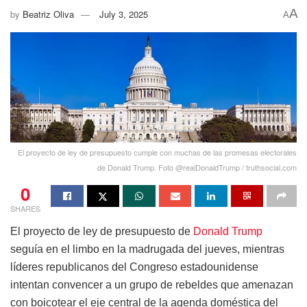
A
by
Beatriz Oliva
July 3, 2025
A
El proyecto de ley de presupuesto cumple con muchas de las promesas electorales
de Donald Trump. Foto @realDonaldTrump / truthsocial.com
0
SHARES
El proyecto de ley de presupuesto de
Donald Trump
seguía en el limbo en la madrugada del jueves, mientras
líderes republicanos del Congreso estadounidense
intentan convencer a un grupo de rebeldes que amenazan
con boicotear el eje central de la agenda doméstica del