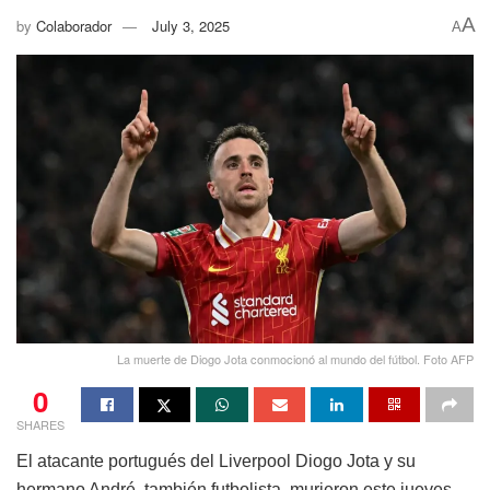
A
by
Colaborador
July 3, 2025
A
La muerte de Diogo Jota conmocionó al mundo del fútbol. Foto AFP
0
SHARES
El atacante portugués del Liverpool Diogo Jota y su
hermano André, también futbolista, murieron este jueves