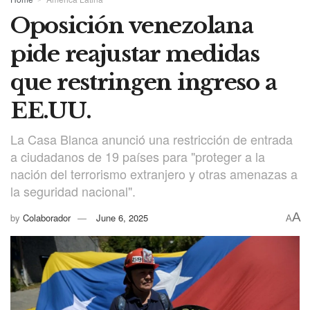
Oposición venezolana
pide reajustar medidas
que restringen ingreso a
EE.UU.
La Casa Blanca anunció una restricción de entrada
a ciudadanos de 19 países para "proteger a la
nación del terrorismo extranjero y otras amenazas a
la seguridad nacional".
A
by
Colaborador
June 6, 2025
A