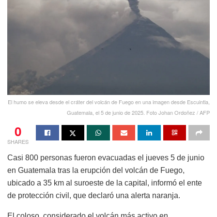
El humo se eleva desde el cráter del volcán de Fuego en una imagen desde Escuintla,
Guatemala, el 5 de junio de 2025. Foto Johan Ordoñez / AFP
0
SHARES
Casi 800 personas fueron evacuadas el jueves 5 de junio
en Guatemala tras la erupción del volcán de Fuego,
ubicado a 35 km al suroeste de la capital, informó el ente
de protección civil, que declaró una alerta naranja.
El coloso, considerado el volcán más activo en