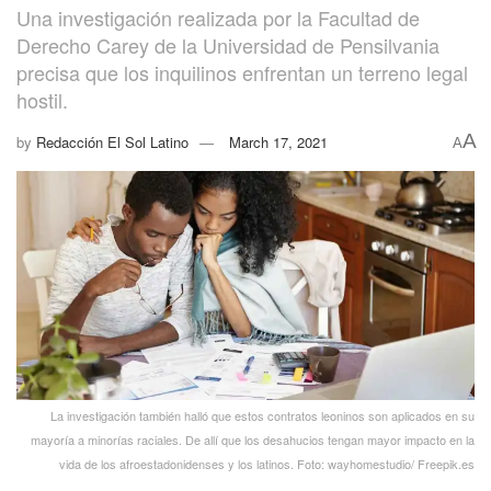
Una investigación realizada por la Facultad de
Derecho Carey de la Universidad de Pensilvania
precisa que los inquilinos enfrentan un terreno legal
hostil.
A
by
Redacción El Sol Latino
March 17, 2021
A
La investigación también halló que estos contratos leoninos son aplicados en su
mayoría a minorías raciales. De allí que los desahucios tengan mayor impacto en la
vida de los afroestadonidenses y los latinos. Foto: wayhomestudio/ Freepik.es