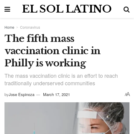
EL SOL LATINO
Home
Coronavirus
The fifth mass
vaccination clinic in
Philly is working
The mass vaccination clinic is an effort to reach
traditionally underserved communities
A
by
Jose Espinoza
March 17, 2021
A