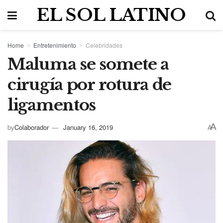
EL SOL LATINO
Home
Entretenimiento
Celebridades
Maluma se somete a
cirugía por rotura de
ligamentos
A
by
Colaborador
January 16, 2019
A