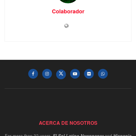
Colaborador
ACERCA DE NOSOTROS
For more than 32 years,
El Sol Latino Newspaper
and
Hispanic