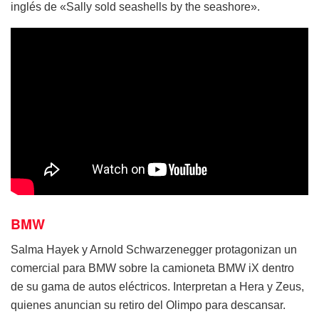
inglés de «Sally sold seashells by the seashore».
BMW
Salma Hayek y Arnold Schwarzenegger protagonizan un
comercial para BMW sobre la camioneta BMW iX dentro
de su gama de autos eléctricos. Interpretan a Hera y Zeus,
quienes anuncian su retiro del Olimpo para descansar.