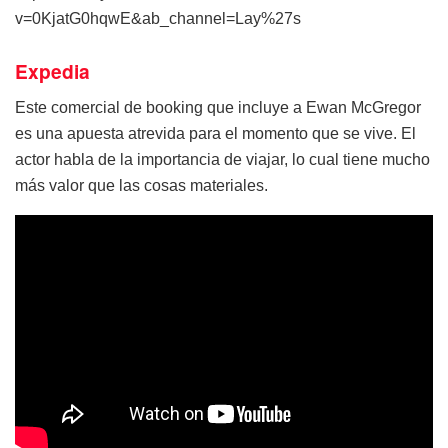
v=0KjatG0hqwE&ab_channel=Lay%27s
Expedia
Este comercial de booking que incluye a Ewan McGregor
es una apuesta atrevida para el momento que se vive. El
actor habla de la importancia de viajar, lo cual tiene mucho
más valor que las cosas materiales.