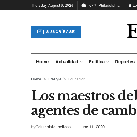
Thursday, August 6, 2026
67
Philadelphia
Lo
°F
| SUSCRÍBASE
Home
Actualidad
Política
Deportes
Home
Lifestyle
Educación
Los maestros de
agentes de camb
by
Columnista Invitado
June 11, 2020