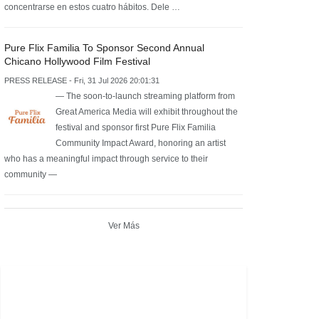
concentrarse en estos cuatro hábitos. Dele …
Pure Flix Familia To Sponsor Second Annual
Chicano Hollywood Film Festival
PRESS RELEASE - Fri, 31 Jul 2026 20:01:31
— The soon-to-launch streaming platform from
Great America Media will exhibit throughout the
festival and sponsor first Pure Flix Familia
Community Impact Award, honoring an artist
who has a meaningful impact through service to their
community —
Ver Más