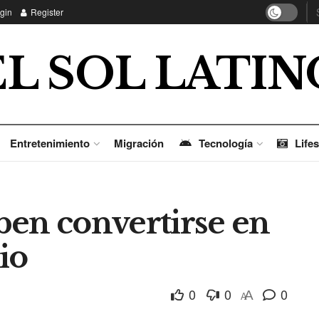
gin
Register
EL SOL LATIN
Entretenimiento
Migración
Tecnología
Lifes
ben convertirse en
io
0
0
0
A
A