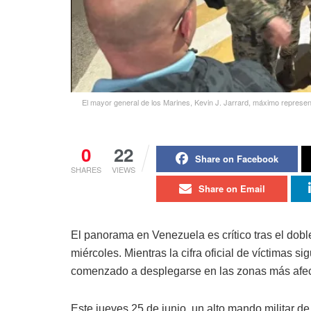
El mayor general de los Marines, Kevin J. Jarrard, máximo represe
0
22
Share on Facebook
SHARES
VIEWS
Share on Email
El panorama en Venezuela es crítico tras el dobl
miércoles. Mientras la cifra oficial de víctimas s
comenzado a desplegarse en las zonas más afe
Este jueves 25 de junio, un alto mando militar d