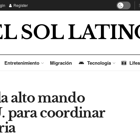
gin
Register
EL SOL LATIN
Entretenimiento
Migración
Tecnología
Lifes
la alto mando
. para coordinar
ria