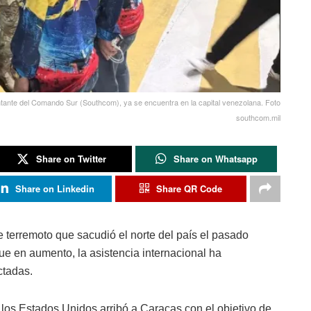
ntante del Comando Sur (Southcom), ya se encuentra en la capital venezolana. Foto
southcom.mil
Share on Twitter
Share on Whatsapp
Share on Linkedin
Share QR Code
e terremoto que sacudió el norte del país el pasado
igue en aumento, la asistencia internacional ha
ctadas.
e los Estados Unidos arribó a Caracas con el objetivo de