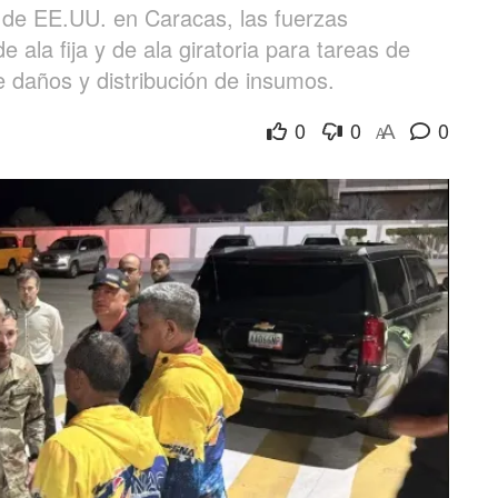
de EE.UU. en Caracas, las fuerzas
 ala fija y de ala giratoria para tareas de
e daños y distribución de insumos.
0
0
0
A
A