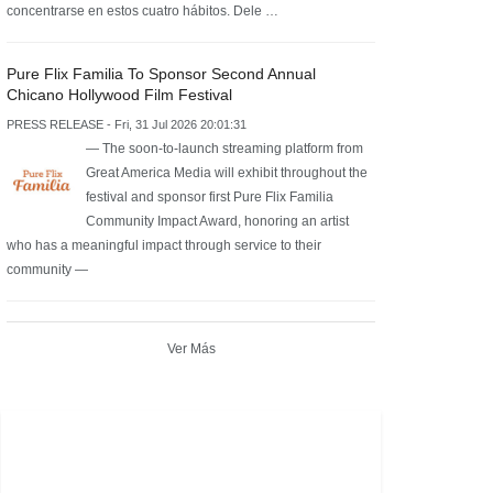
concentrarse en estos cuatro hábitos. Dele …
Pure Flix Familia To Sponsor Second Annual
Chicano Hollywood Film Festival
PRESS RELEASE - Fri, 31 Jul 2026 20:01:31
— The soon-to-launch streaming platform from
Great America Media will exhibit throughout the
festival and sponsor first Pure Flix Familia
Community Impact Award, honoring an artist
who has a meaningful impact through service to their
community —
Ver Más