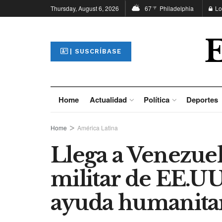
Thursday, August 6, 2026
67
Philadelphia
Lo
°F
| SUSCRÍBASE
Home
Actualidad
Política
Deportes
Home
América Latina
Llega a Venezue
militar de EE.UU
ayuda humanita