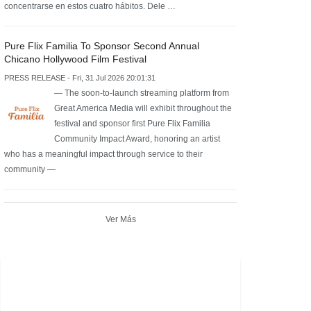
concentrarse en estos cuatro hábitos. Dele …
Pure Flix Familia To Sponsor Second Annual
Chicano Hollywood Film Festival
PRESS RELEASE - Fri, 31 Jul 2026 20:01:31
— The soon-to-launch streaming platform from
Great America Media will exhibit throughout the
festival and sponsor first Pure Flix Familia
Community Impact Award, honoring an artist
who has a meaningful impact through service to their
community —
Ver Más