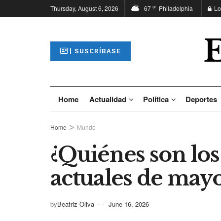
Thursday, August 6, 2026
67
Philadelphia
Lo
°F
| SUSCRÍBASE
Home
Actualidad
Política
Deportes
Home
Mundo
¿Quiénes son los
actuales de may
by
Beatriz Oliva
June 16, 2026