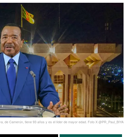
ya, de Camerún, tiene 93 años y es el líder de mayor edad. Foto X @PR_Paul_BIYA