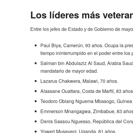
Los líderes más vetera
Entre los jefes de Estado y de Gobierno de mayo
Paul Biya, Camerún, 93 años. Ocupa la pres
tiempo ininterrumpido en el poder entre los
Salman bin Abdulaziz Al Saud, Arabia Saud
mandatario de mayor edad.
Lazarus Chakwera, Malawi, 70 años.
Alassane Ouattara, Costa de Marfil, 83 años
Teodoro Obiang Nguema Mbasogo, Guinea E
Emmerson Mnangagwa, Zimbabue, 83 años
Denis Sassou Nguesso, República del Cong
Yoweri Museveni, Uganda, 81 años.