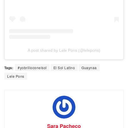
A post shared by Lele Pons (@lelepons)
Tags:
#yobrilloconelsol
El Sol Latino
Guaynaa
Lele Pons
Sara Pacheco