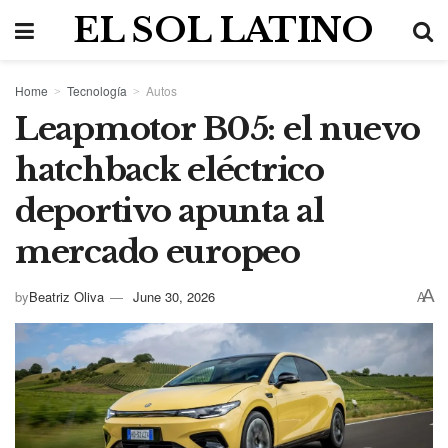
EL SOL LATINO
Home
Tecnología
Autos
Leapmotor B05: el nuevo
hatchback eléctrico
deportivo apunta al
mercado europeo
A
by
Beatriz Oliva
June 30, 2026
A