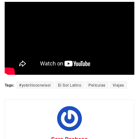
Tags:
#yobrilloconelsol
El Sol Latino
Películas
Viajes
Sara Pacheco