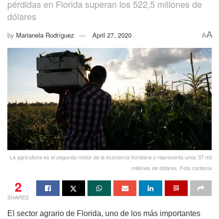
pérdidas en Florida superan los 522,5 millones de
dólares
A
by
Marianela Rodríguez
April 27, 2020
A
La agricultura es el segundo motor de la economía floridana y representa unos 37 mil
millones de dólares. Foto cortesía
2
SHARES
El sector agrario de Florida, uno de los más importantes