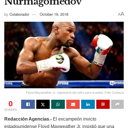
Nurmagomedov
A
by
Colaborador
October 19, 2018
A
Floyd Mayweather Jr. regresaría del retiro para la pelea. Foto Cortesía
0
SHARES
Redacción Agencias.-
El excampeón invicto
estadounidense Floyd Mayweather Jr. insistió que una