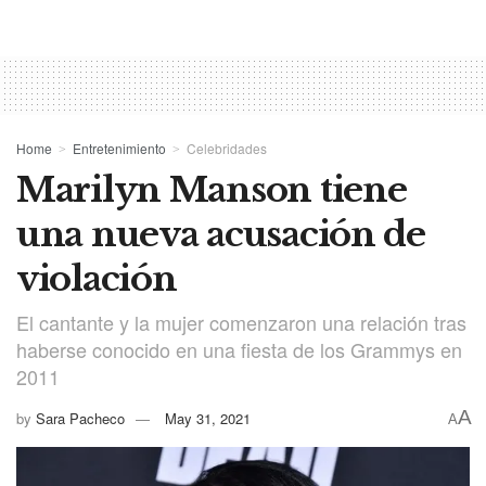
Home
Entretenimiento
Celebridades
Marilyn Manson tiene
una nueva acusación de
violación
El cantante y la mujer comenzaron una relación tras
haberse conocido en una fiesta de los Grammys en
2011
A
by
Sara Pacheco
May 31, 2021
A