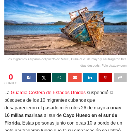
Los migrantes zarparon del puerto de Mariel, Cuba el 23 de mayo y naufragaron tres
días después. Foto pixabay.com
0
SHARES
La
Guardia Costera de Estados Unidos
suspendió la
búsqueda de los 10 migrantes cubanos que
desaparecieron el pasado miércoles 26 de mayo
a unas
16 millas marinas
al sur de
Cayo Hueso en el sur de
Florida
. Estas personas junto con otras 10 a bordo de un
bote naufragaron luego que la su embarcación se volteó.