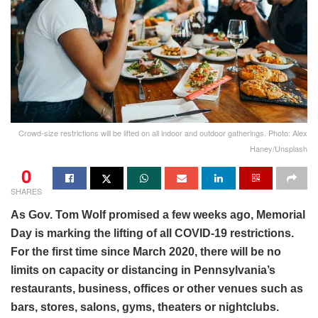
Crowd-size restrictions will be lifted on all indoor and outdoor gatherings. Photo: Alex
Haney/Unsplash
0
SHARES
As Gov. Tom Wolf promised a few weeks ago, Memorial
Day is marking the lifting of all COVID-19 restrictions.
For the first time since March 2020, there will be no
limits on capacity or distancing in Pennsylvania’s
restaurants, business, offices or other venues such as
bars, stores, salons, gyms, theaters or nightclubs.