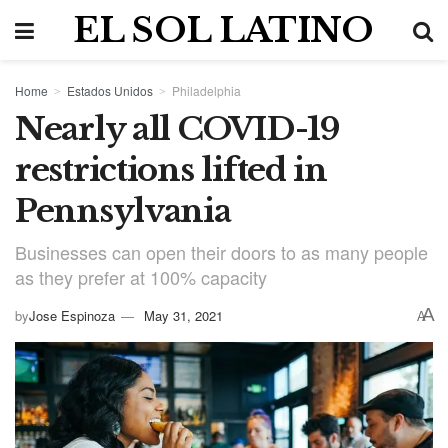
EL SOL LATINO
Home
Estados Unidos
Philadelphia
Nearly all COVID-19
restrictions lifted in
Pennsylvania
Businesses can open their doors to as many people
as they prefer at 100% capacity
A
by
Jose Espinoza
May 31, 2021
A