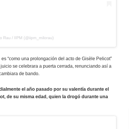
lo Rau / IIPM (@iipm_milorau)
e es “como una prolongación del acto de Gisèle Pelicot”
juicio se celebrara a puerta cerrada, renunciando así a
 cambiara de bando.
dialmente el año pasado por su valentía durante el
ot, de su misma edad, quien la drogó durante una