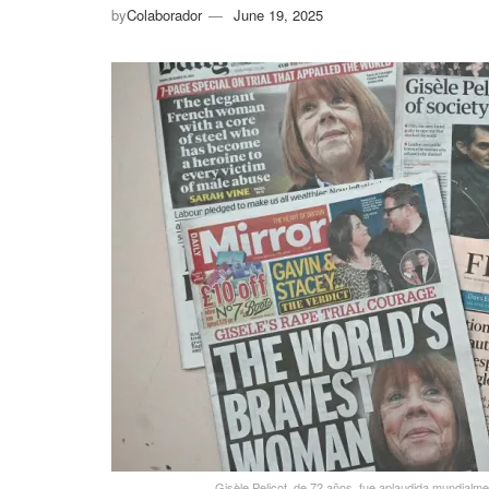
by
Colaborador
June 19, 2025
Gisèle Pelicot, de 72 años, fue aplaudida mundialm