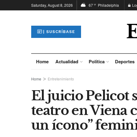
Saturday, August 8, 2026
67
Philadelphia
Lo
°F
| SUSCRÍBASE
Home
Actualidad
Política
Deportes
Home
Entretenimiento
El juicio Pelicot
teatro en Viena
un ícono” femini