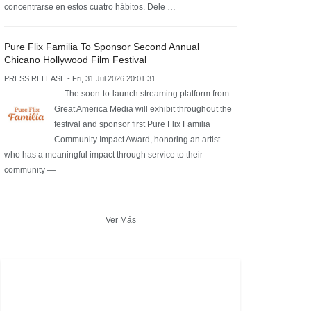
concentrarse en estos cuatro hábitos. Dele …
Pure Flix Familia To Sponsor Second Annual
Chicano Hollywood Film Festival
PRESS RELEASE - Fri, 31 Jul 2026 20:01:31
— The soon-to-launch streaming platform from
Great America Media will exhibit throughout the
festival and sponsor first Pure Flix Familia
Community Impact Award, honoring an artist
who has a meaningful impact through service to their
community —
Ver Más