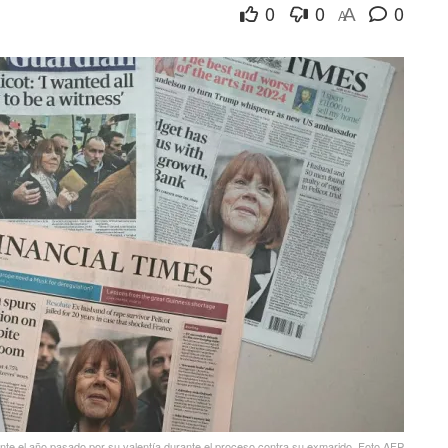
0
0
0
A
A
ente el año pasado por su valentía durante el proceso contra su exmarido. Foto AFP