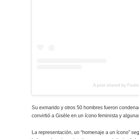
A post shared by Festiv
Su exmarido y otros 50 hombres fueron condenado
convirtió a Gisèle en un ícono feminista y algun
La representación, un “homenaje a un ícono” se