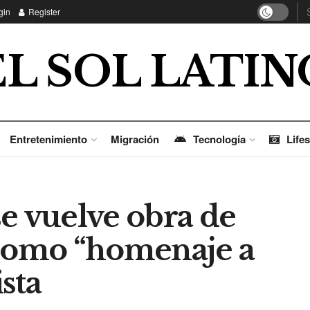
gin
Register
EL SOL LATIN
Entretenimiento
Migración
Tecnología
Lifes
 se vuelve obra de
 como “homenaje a
sta