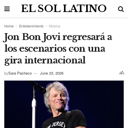
EL SOL LATINO
Home
Entretenimiento
Música
Jon Bon Jovi regresará a
los escenarios con una
gira internacional
A
by
Sara Pacheco
June 23, 2026
A