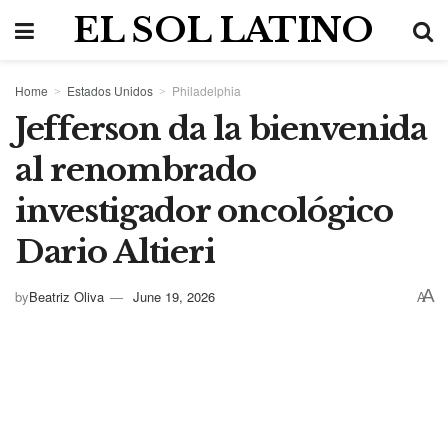
EL SOL LATINO
Home
Estados Unidos
Philadelphia
Jefferson da la bienvenida
al renombrado
investigador oncológico
Dario Altieri
A
by
Beatriz Oliva
June 19, 2026
A