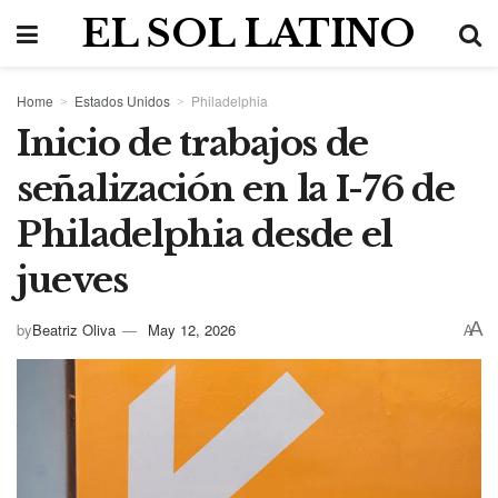
EL SOL LATINO
Home
Estados Unidos
Philadelphia
Inicio de trabajos de
señalización en la I-76 de
Philadelphia desde el
jueves
A
by
Beatriz Oliva
May 12, 2026
A