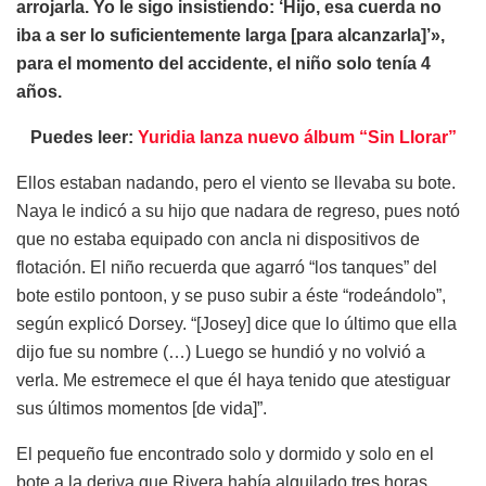
arrojarla. Yo le sigo insistiendo: ‘Hijo, esa cuerda no
iba a ser lo suficientemente larga [para alcanzarla]’»,
para el momento del accidente, el niño solo tenía 4
años.
Puedes leer:
Yuridia lanza nuevo álbum “Sin Llorar”
Ellos estaban nadando, pero el viento se llevaba su bote.
Naya le indicó a su hijo que nadara de regreso, pues notó
que no estaba equipado con ancla ni dispositivos de
flotación. El niño recuerda que agarró “los tanques” del
bote estilo pontoon, y se puso subir a éste “rodeándolo”,
según explicó Dorsey. “[Josey] dice que lo último que ella
dijo fue su nombre (…) Luego se hundió y no volvió a
verla. Me estremece el que él haya tenido que atestiguar
sus últimos momentos [de vida]”.
El pequeño fue encontrado solo y dormido y solo en el
bote a la deriva que Rivera había alquilado tres horas