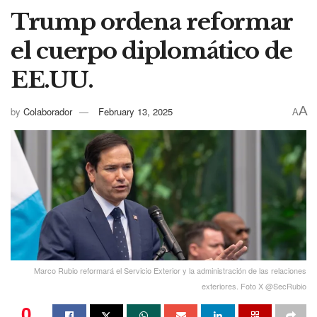
Trump ordena reformar
el cuerpo diplomático de
EE.UU.
A
by
Colaborador
February 13, 2025
A
Marco Rubio reformará el Servicio Exterior y la administración de las relaciones
exteriores. Foto X @SecRubio
0