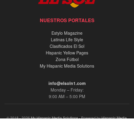
NUESTROS PORTALES
Estylo Magazine
Latinas Life Style
Clasificados El Sol
Hispanic Yellow Pages
Zona Fútbol
My Hispanic Media Solutions
info@elsoln1.com
Monday – Friday:
9:00 AM – 5:00 PM
© 2018 - 2026
My Hispanic Media Solutions
- Powered by
Hispanic Media,
llc.
.