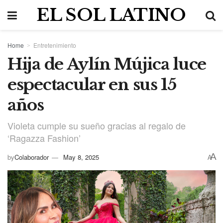
EL SOL LATINO
Home
Entretenimiento
Hija de Aylín Mújica luce
espectacular en sus 15
años
Violeta cumple su sueño gracias al regalo de
‘Ragazza Fashion’
A
by
Colaborador
May 8, 2025
A