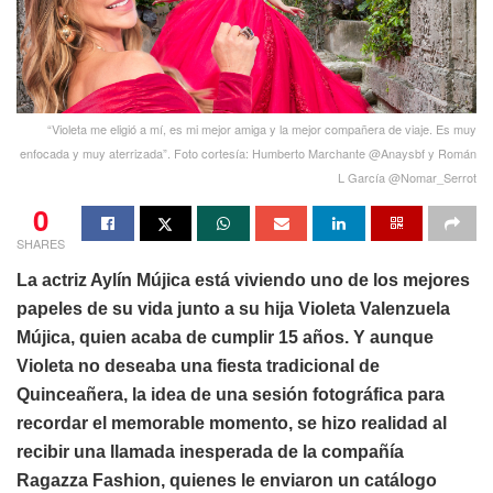
“Violeta me eligió a mí, es mi mejor amiga y la mejor compañera de viaje. Es muy
enfocada y muy aterrizada”. Foto cortesía: Humberto Marchante @Anaysbf y Román
L García @Nomar_Serrot
0
SHARES
La actriz Aylín Mújica está viviendo uno de los mejores
papeles de su vida junto a su hija Violeta Valenzuela
Mújica, quien acaba de cumplir 15 años. Y aunque
Violeta no deseaba una fiesta tradicional de
Quinceañera, la idea de una sesión fotográfica para
recordar el memorable momento, se hizo realidad al
recibir una llamada inesperada de la compañía
Ragazza Fashion, quienes le enviaron un catálogo