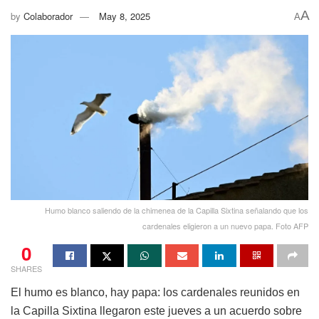
A
by
Colaborador
May 8, 2025
A
Humo blanco saliendo de la chimenea de la Capilla Sixtina señalando que los
cardenales eligieron a un nuevo papa. Foto AFP
0
SHARES
El humo es blanco, hay papa: los cardenales reunidos en
la Capilla Sixtina llegaron este jueves a un acuerdo sobre