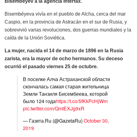
Bisembeyev a la agencia Interfax.
Bisembéyeva vivía en el pueblo de Alcha, cerca del mar
Caspio, en la provincia de Astracán en el sur de Rusia, y
sobrevivió varias revoluciones, dos guerras mundiales y la
caída de la Unión Soviética.
La mujer, nacida el 14 de marzo de 1896 en la Rusia
zarista, era la mayor de ocho hermanos. Su deceso
ocurrió el pasado viernes 25 de octubre.
В поселке Алча Астраханской области
скончалась самая старая жительница
Земли Танзиля Бисембеева, которой
было 124 года
https://t.co/5fKkPcHjWm
pic.twitter.com/QmtEXJg9xR
— Газета.Ru (@GazetaRu)
October 30,
2019