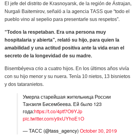
El jefe del distrito de Krasnoyarsk, de la región de Ástrajan,
Nurgali Baitemirov, señaló a la agencia TASS que “todo el
pueblo vino al sepelio para presentarle sus respetos”.
“Todos la respetaban. Era una persona muy
hospitalaria y abierta”, relató su hijo, para quien la
amabilidad y una actitud positiva ante la vida eran el
secreto de la longevidad de su madre.
Bisembéyeva crio a cuatro hijos. En los últimos años vivía
con su hijo menor y su nuera. Tenía 10 nietos, 13 bisnietos
y dos tataranietos.
Умерла старейшая жительница России
Танзиля Бисембеева. Ей было 123
года:
https://t.co/4ptf7O9YJp
pic.twitter.com/y9xUYhoE1O
— ТАСС (@tass_agency)
October 30, 2019