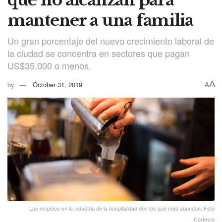
que no alcanzan para
mantener a una familia
Un gran porcentaje del nuevo crecimiento laboral de
la ciudad se concentra en sectores que pagan
US$35.000 o menos.
A
by
October 31, 2019
A
Los empleos en la industria de la hospitalidad son los que más abundan. Foto
Cortesía