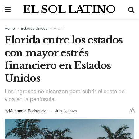
EL SOL LATINO
Home
Estados Unidos
Miami
Florida entre los estados
con mayor estrés
financiero en Estados
Unidos
Los ingresos no alcanzan para cubrir el costo de
vida en la península.
A
by
Marianela Rodríguez
July 3, 2026
A