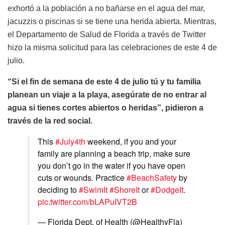
exhortó a la población a no bañarse en el agua del mar,
jacuzzis o piscinas si se tiene una herida abierta. Mientras,
el Departamento de Salud de Florida a través de Twitter
hizo la misma solicitud para las celebraciones de este 4 de
julio.
“Si el fin de semana de este 4 de julio tú y tu familia
planean un viaje a la playa, asegúrate de no entrar al
agua si tienes cortes abiertos o heridas”, pidieron a
través de la red social.
This
#July4th
weekend, if you and your
family are planning a beach trip, make sure
you don’t go in the water if you have open
cuts or wounds. Practice
#BeachSafety
by
deciding to
#SwimIt
#ShoreIt
or
#DodgeIt
.
pic.twitter.com/bLAPuIVT2B
— Florida Dept. of Health (@HealthyFla)