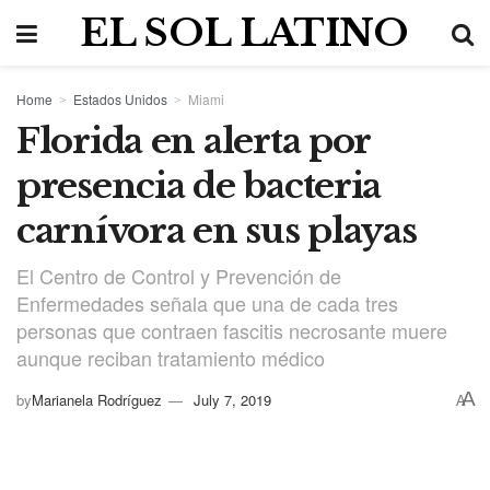
EL SOL LATINO
Home
Estados Unidos
Miami
Florida en alerta por
presencia de bacteria
carnívora en sus playas
El Centro de Control y Prevención de
Enfermedades señala que una de cada tres
personas que contraen fascitis necrosante muere
aunque reciban tratamiento médico
A
by
Marianela Rodríguez
July 7, 2019
A