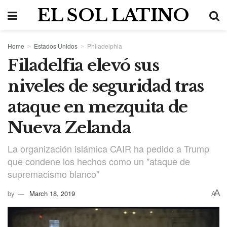
EL SOL LATINO
Home
Estados Unidos
Philadelphia
Filadelfia elevó sus
niveles de seguridad tras
ataque en mezquita de
Nueva Zelanda
La organización islámica CAIR ha pedido a Trump
que condene los hechos como un "ataque de
supremacismo blanco"
A
by
March 18, 2019
A