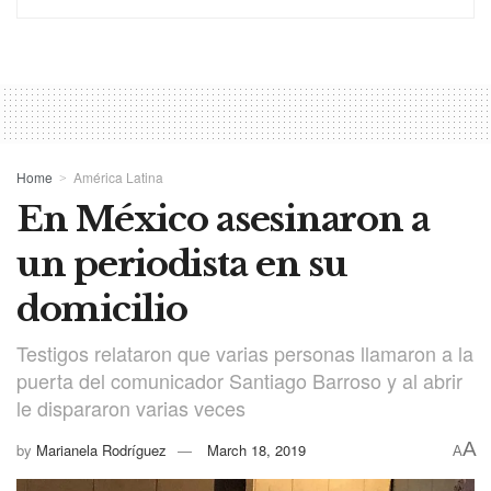
Home
América Latina
En México asesinaron a
un periodista en su
domicilio
Testigos relataron que varias personas llamaron a la
puerta del comunicador Santiago Barroso y al abrir
le dispararon varias veces
A
by
Marianela Rodríguez
March 18, 2019
A