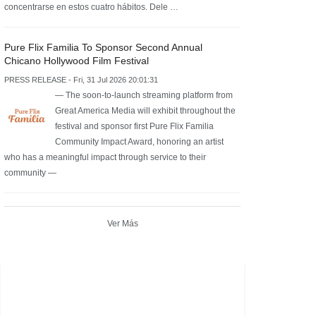
concentrarse en estos cuatro hábitos. Dele …
Pure Flix Familia To Sponsor Second Annual
Chicano Hollywood Film Festival
PRESS RELEASE - Fri, 31 Jul 2026 20:01:31
— The soon-to-launch streaming platform from
Great America Media will exhibit throughout the
festival and sponsor first Pure Flix Familia
Community Impact Award, honoring an artist
who has a meaningful impact through service to their
community —
Ver Más