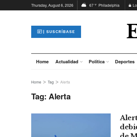
Thursday, August 6, 2026
67
Philadelphia
Lo
°F
| SUSCRÍBASE
Home
Actualidad
Política
Deportes
Home
Tag
Alerta
Tag:
Alerta
Aler
debi
de 