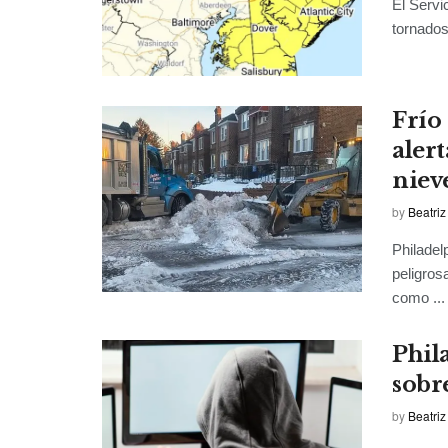
El Servi
tornados
Frío
aler
niev
by
Beatriz
Philadel
peligros
como ...
Phila
sobre
by
Beatriz