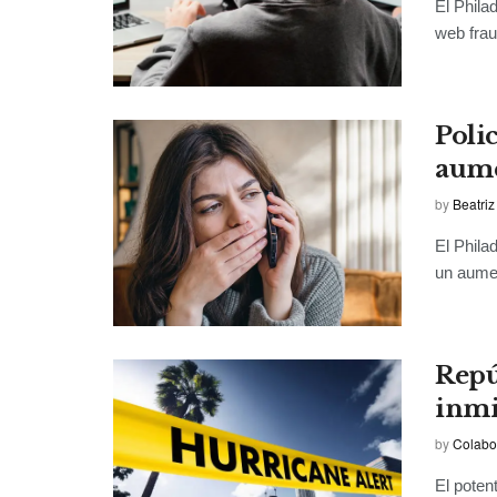
El Phila
web fraud
Poli
aume
by
Beatriz
El Phila
un aumen
Repú
inmi
by
Colabo
El poten