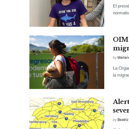
El presi
normativ
OIM 
migr
by
Marian
La Organ
la migra
Aler
seve
by
Beatriz