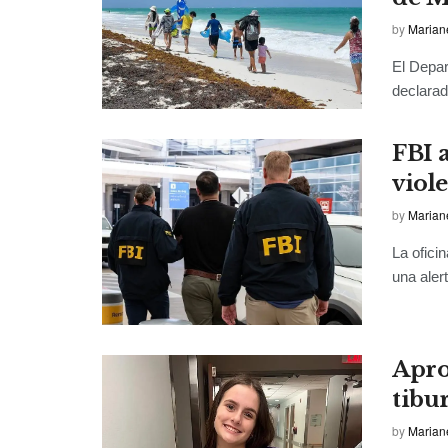
by
Marian
El Depa
declarad
FBI 
viol
by
Marian
La ofici
una alert
Apro
tibu
by
Marian