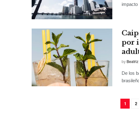
impacto 
Caip
por 
adul
by
Beatriz
De los b
brasileño
1
2