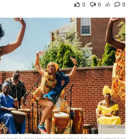
0
0
0
A
A
ctuaciones en directo celebrando el legado africano. Foto: www.odundefestival.org