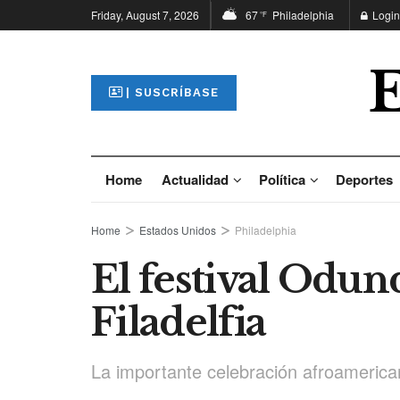
Friday, August 7, 2026
67
Philadelphia
Login
°F
| SUSCRÍBASE
Home
Actualidad
Política
Deportes
Home
Estados Unidos
Philadelphia
El festival Odun
Filadelfia
La importante celebración afroamerican