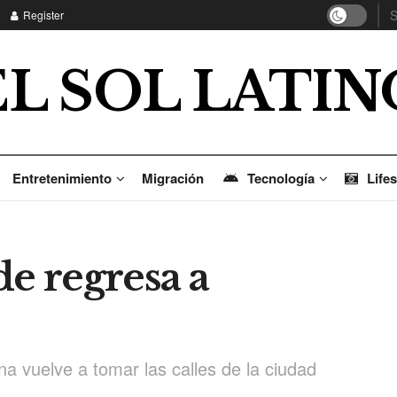
Register
EL SOL LATIN
Entretenimiento
Migración
Tecnología
Lifes
de regresa a
a vuelve a tomar las calles de la ciudad