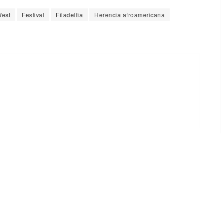
West
Festival
Filadelfia
Herencia afroamericana