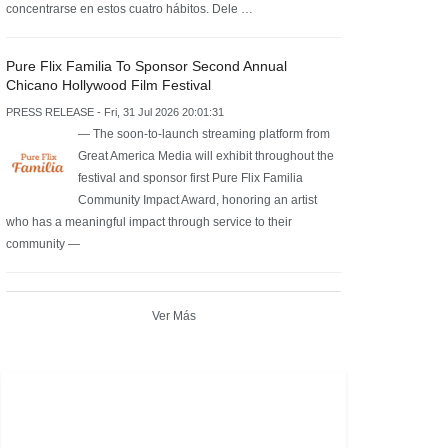
concentrarse en estos cuatro hábitos. Dele …
Pure Flix Familia To Sponsor Second Annual
Chicano Hollywood Film Festival
PRESS RELEASE - Fri, 31 Jul 2026 20:01:31
— The soon-to-launch streaming platform from
Great America Media will exhibit throughout the
festival and sponsor first Pure Flix Familia
Community Impact Award, honoring an artist
who has a meaningful impact through service to their
community —
Ver Más