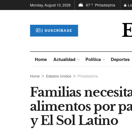
Monday, August 10, 2026
67
Philadelphia
Lo
°F
| SUSCRÍBASE
Home
Actualidad
Política
Deportes
Home
Estados Unidos
Philadelphia
Familias necesit
alimentos por p
y El Sol Latino