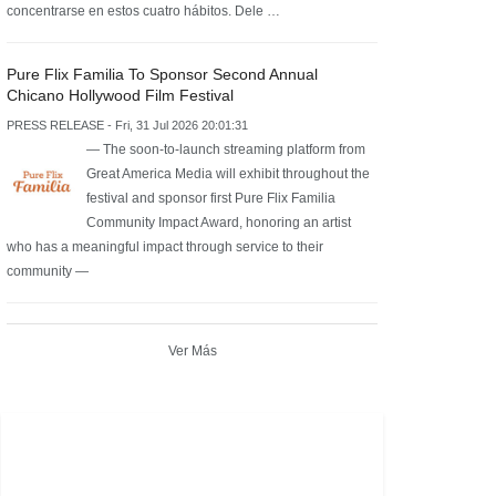
concentrarse en estos cuatro hábitos. Dele …
Pure Flix Familia To Sponsor Second Annual
Chicano Hollywood Film Festival
PRESS RELEASE - Fri, 31 Jul 2026 20:01:31
— The soon-to-launch streaming platform from
Great America Media will exhibit throughout the
festival and sponsor first Pure Flix Familia
Community Impact Award, honoring an artist
who has a meaningful impact through service to their
community —
Ver Más