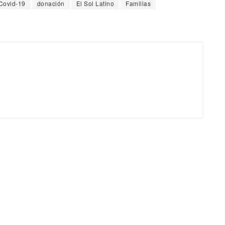
Covid-19
donación
El Sol Latino
Familias