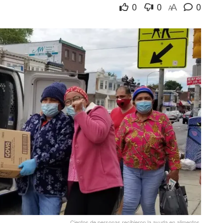
0
0
0
A
A
Cientos de personas recibieron la ayuda en alimentos.