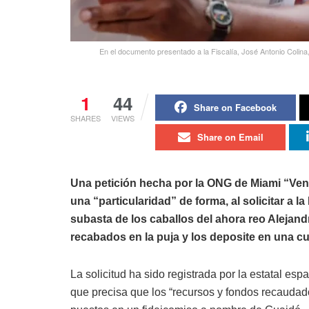
En el documento presentado a la Fiscalía, José Antonio Colin
1
44
Share on Facebook
SHARES
VIEWS
Share on Email
Una petición hecha por la ONG de Miami “Vene
una “particularidad” de forma, al solicitar a l
subasta de los caballos del ahora reo Alejan
recabados en la puja y los deposite en una 
La solicitud ha sido registrada por la estatal esp
que precisa que los “recursos y fondos recaudad