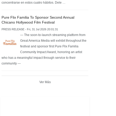
concentrarse en estos cuatro hábitos. Dele …
Pure Flix Familia To Sponsor Second Annual
Chicano Hollywood Film Festival
PRESS RELEASE - Fri, 31 Jul 2026 20:01:31
— The soon-to-launch streaming platform from
Great America Media will exhibit throughout the
festival and sponsor first Pure Flix Familia
Community Impact Award, honoring an artist
who has a meaningful impact through service to their
community —
Ver Más