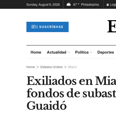
Sunday, August 9, 2026
67
Philadelphia
Log
°F
| SUSCRÍBASE
Home
Actualidad
Política
Deportes
Home
Estados Unidos
Miami
Exiliados en Mi
fondos de subast
Guaidó