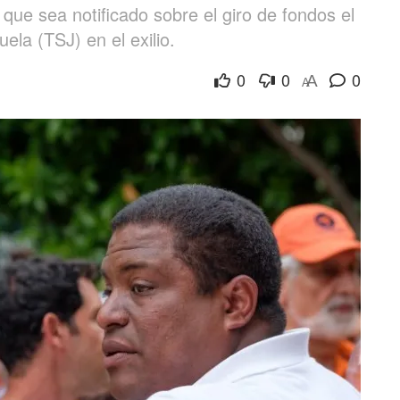
e sea notificado sobre el giro de fondos el
ela (TSJ) en el exilio.
0
0
0
A
A