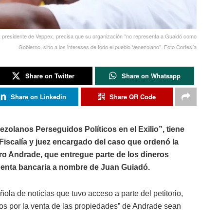
a, presidente de Veppex, precisa que su organización "no representa a Guaidó como
Gobierno, sino a los intereses de todo el pueblo Venezolano". Foto Cortesía
Share on Twitter
Share on Whatsapp
Share on Linkedin
Share QR Code
zolanos Perseguidos Políticos en el Exilio”, tiene
a Fiscalía y juez encargado del caso que ordenó la
dro Andrade, que entregue parte de los dineros
cuenta bancaria a nombre de Juan Guiadó.
añola de noticias que tuvo acceso a parte del petitorio,
os por la venta de las propiedades” de Andrade sean