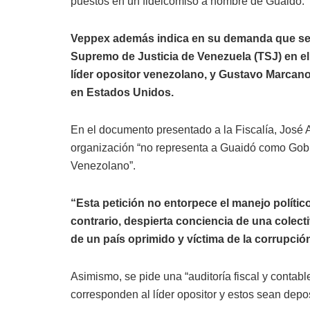
puestos en un fideicomiso a nombre de Guaidó.
Veppex además indica en su demanda que sean
Supremo de Justicia de Venezuela (TSJ) en el 
líder opositor venezolano, y Gustavo Marcano
en Estados Unidos.
En el documento presentado a la Fiscalía, José 
organización “no representa a Guaidó como Gobie
Venezolano”.
“Esta petición no entorpece el manejo político
contrario, despierta conciencia de una colec
de un país oprimido y víctima de la corrupción
Asimismo, se pide una “auditoría fiscal y contable
corresponden al líder opositor y estos sean depos