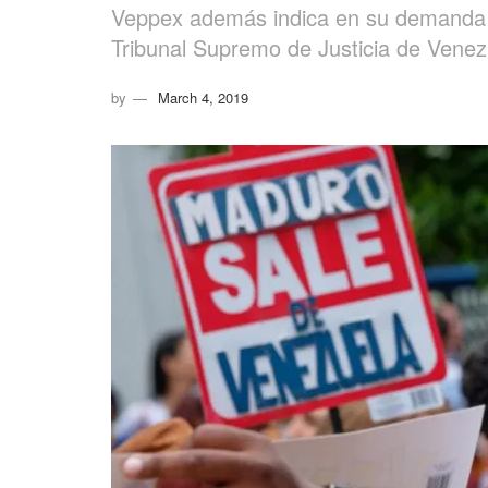
Veppex además indica en su demanda qu
Tribunal Supremo de Justicia de Venezu
by
March 4, 2019