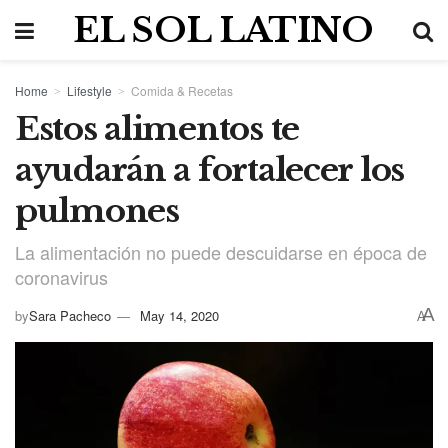
EL SOL LATINO
Home
Lifestyle
Comida & Recetas
Estos alimentos te
ayudarán a fortalecer los
pulmones
La alimentación no puede descuidarse en época de
coronavirus
A
by
Sara Pacheco
May 14, 2020
A