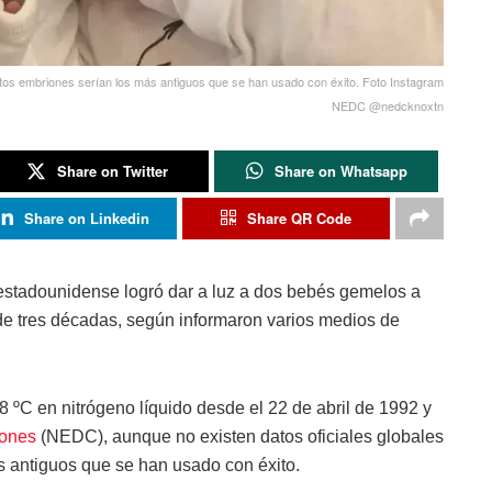
stos embriones serían los más antiguos que se han usado con éxito. Foto Instagram
NEDC @nedcknoxtn
Share on Twitter
Share on Whatsapp
Share on Linkedin
Share QR Code
stadounidense logró dar a luz a dos bebés gemelos a
e tres décadas, según informaron varios medios de
ºC en nitrógeno líquido desde el 22 de abril de 1992 y
iones
(NEDC), aunque no existen datos oficiales globales
s antiguos que se han usado con éxito.