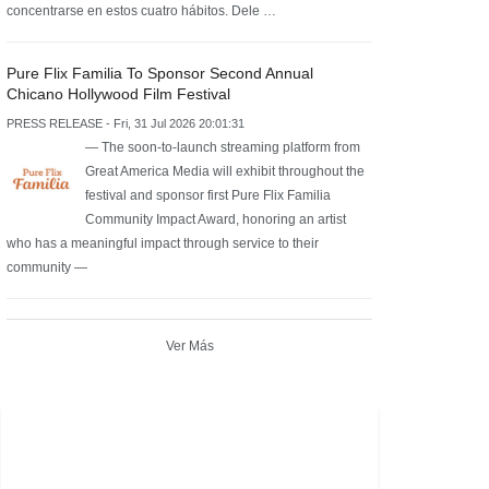
concentrarse en estos cuatro hábitos. Dele …
Pure Flix Familia To Sponsor Second Annual
Chicano Hollywood Film Festival
PRESS RELEASE - Fri, 31 Jul 2026 20:01:31
— The soon-to-launch streaming platform from
Great America Media will exhibit throughout the
festival and sponsor first Pure Flix Familia
Community Impact Award, honoring an artist
who has a meaningful impact through service to their
community —
Ver Más