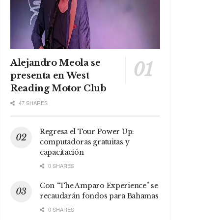
Alejandro Meola se
presenta en West
Reading Motor Club
47 SHARES
Regresa el Tour Power Up:
computadoras gratuitas y
capacitación
0 SHARES
Con “The Amparo Experience” se
recaudarán fondos para Bahamas
0 SHARES