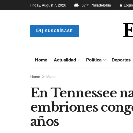
Friday, August 7, 2026
67
Philadelphia
Login
°F
| SUSCRÍBASE
Home
Actualidad
Política
Deportes
Home
Mundo
En Tennessee n
embriones conge
años