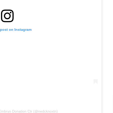
 post on Instagram
 Embryo Donation Ctr (@nedcknoxtn)