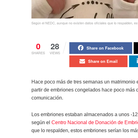
Según el NEDC, aunque no existen datos oficiales que lo respalden, e
0
28
Share on Facebook
SHARES
VIEWS
Share on Email
Hace poco más de tres semanas un matrimonio e
partir de embriones congelados hace poco más d
comunicación.
Los embriones estaban almacenados a unos -128 
según el
Centro Nacional de Donación de Embr
que lo respalden, estos embriones serían los má