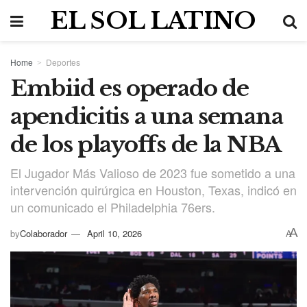
EL SOL LATINO
Home
Deportes
Embiid es operado de
apendicitis a una semana
de los playoffs de la NBA
El Jugador Más Valioso de 2023 fue sometido a una
intervención quirúrgica en Houston, Texas, indicó en
un comunicado el Philadelphia 76ers.
A
by
Colaborador
April 10, 2026
A