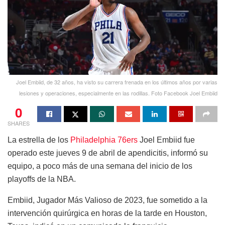
Joel Embiid, de 32 años, ha visto su carrera frenada en los últimos años por varias
lesiones y operaciones, especialmente en las rodillas. Foto Facebook Joel Embiid
0
SHARES
La estrella de los
Philadelphia 76ers
Joel Embiid fue
operado este jueves 9 de abril de apendicitis, informó su
equipo, a poco más de una semana del inicio de los
playoffs de la NBA.
Embiid, Jugador Más Valioso de 2023, fue sometido a la
intervención quirúrgica en horas de la tarde en Houston,