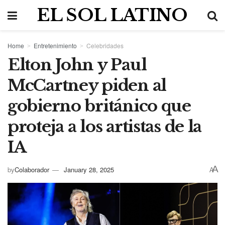
EL SOL LATINO
Home
Entretenimiento
Celebridades
Elton John y Paul
McCartney piden al
gobierno británico que
proteja a los artistas de la
IA
A
by
Colaborador
January 28, 2025
A