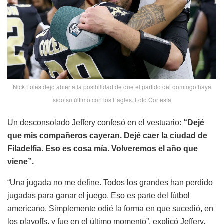
Nick Foles dejó abierta la posibilidad de que el partido del domingo haya
sido su último con los Eagles. Foto Cortesía
Un desconsolado Jeffery confesó en el vestuario:
“Dejé
que mis compañeros cayeran. Dejé caer la ciudad de
Filadelfia. Eso es cosa mía. Volveremos el año que
viene”.
“Una jugada no me define. Todos los grandes han perdido
jugadas para ganar el juego. Eso es parte del fútbol
americano. Simplemente odié la forma en que sucedió, en
los playoffs, y fue en el último momento”, explicó Jeffery.