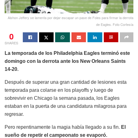
Alshon Jeffery se lamenta por dejar escapar un pase de Foles para firmar la derrota
de Eagles. Foto Cortesía
0
SHARES
La temporada de los Philadelphia Eagles terminó este
domingo con la derrota ante los New Orleans Saints
14-20.
Después de superar una gran cantidad de lesiones esta
temporada para colarse en los playoffs y luego de
sobrevivir en Chicago la semana pasada, los Eagles
estaban en la puerta de una candidatura milagrosa para
regresar.
Pero repentinamente la magia había llegado a su fin.
El
sueño de repetir el campeonato se evaporó.