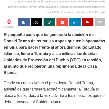
La decisión de salir de Siria que tuvo como reacción la dimisión del ministro de
Defensa James Norman Mattis comenzó el sábado los procedimientos para retirar
sus 2.000 soldados del país árabe. Foto Cortesía
0
SHARES
El pequeño caos que ha generado la decisión de
Donald Trump de retirar las tropas que tenía apostadas
en Siria para hacer frente al ahora disminuido Estado
Islámico, tiene a Turquía y a las milicias kurdosirias
Unidades de Protección del Pueblo (YPG) en tensión,
al punto que recibieron una reprimenda de la Casa
Blanca.
Desde su cuenta twitter el presidente Donald Trump,
advirtió de que “arrasará económicamente” a Turquía si
ataca a los kurdos, a la vez advirtió a los milicianos que no
deben provocar al Gobierno turco.