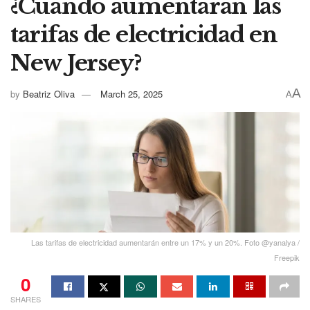
¿Cuándo aumentarán las
tarifas de electricidad en
New Jersey?
A
by
Beatriz Oliva
March 25, 2025
A
Las tarifas de electricidad aumentarán entre un 17% y un 20%. Foto @yanalya /
Freepik
0
SHARES