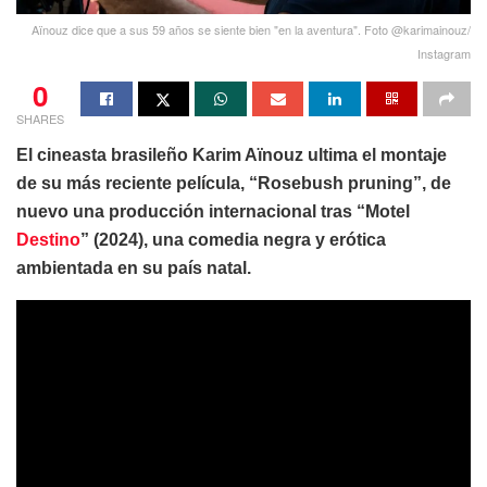
Aïnouz dice que a sus 59 años se siente bien "en la aventura". Foto @karimainouz/
Instagram
0
SHARES
El cineasta brasileño Karim Aïnouz ultima el montaje
de su más reciente película, “Rosebush pruning”, de
nuevo una producción internacional tras “Motel
Destino
” (2024), una comedia negra y erótica
ambientada en su país natal.