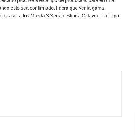
rcado proclive a este tipo de productos, para en una
ando esto sea confirmado, habrá que ver la gama
do caso, a los Mazda 3 Sedán, Skoda Octavia, Fiat Tipo