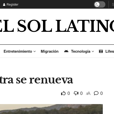
Register
EL SOL LATIN
Entretenimiento
Migración
Tecnología
Lifes
tra se renueva
0
0
0
A
A