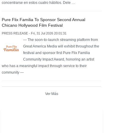
concentrarse en estos cuatro hábitos. Dele …
Pure Flix Familia To Sponsor Second Annual
Chicano Hollywood Film Festival
PRESS RELEASE - Fri, 31 Jul 2026 20:01:31
— The soon-to-launch streaming platform from
Great America Media will exhibit throughout the
festival and sponsor first Pure Flix Familia
Community Impact Award, honoring an artist
who has a meaningful impact through service to their
community —
Ver Más