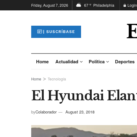
Friday, August 7, 2026
67
Philadelphia
Login
°F
| SUSCRÍBASE
Home
Actualidad
Política
Deportes
Home
Tecnología
El Hyundai Elan
by
Colaborador
August 23, 2018