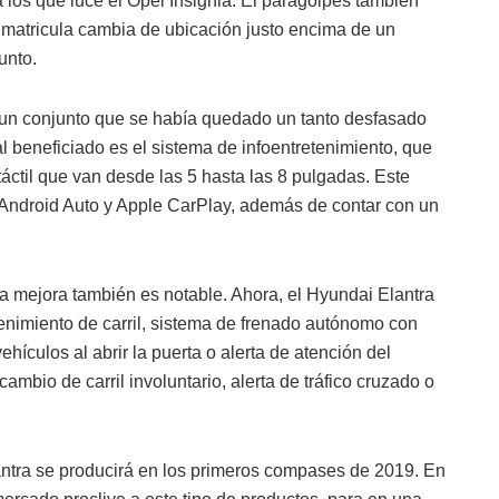
 los que luce el Opel Insignia. El paragolpes también
a matricula cambia de ubicación justo encima de un
unto.
ar un conjunto que se había quedado un tanto desfasado
l beneficiado es el sistema de infoentretenimiento, que
táctil que van desde las 5 hasta las 8 pulgadas. Este
 Android Auto y Apple CarPlay, además de contar con un
a mejora también es notable. Ahora, el Hyundai Elantra
nimiento de carril, sistema de frenado autónomo con
hículos al abrir la puerta o alerta de atención del
cambio de carril involuntario, alerta de tráfico cruzado o
ntra se producirá en los primeros compases de 2019. En