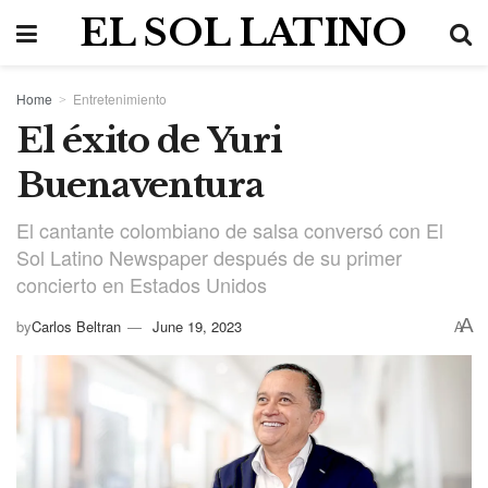
EL SOL LATINO
Home
Entretenimiento
El éxito de Yuri
Buenaventura
El cantante colombiano de salsa conversó con El
Sol Latino Newspaper después de su primer
concierto en Estados Unidos
A
by
Carlos Beltran
June 19, 2023
A