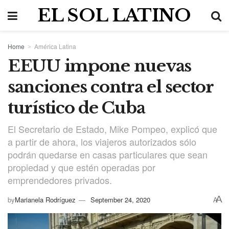
EL SOL LATINO
Home
América Latina
EEUU impone nuevas
sanciones contra el sector
turístico de Cuba
El Secretario de Estado, Mike Pompeo, explicó que
a partir de ahora, los viajeros autorizados sólo
podrán quedarse en casas particulares que sean
propiedad y que estén operadas por
emprendedores privados.
A
by
Marianela Rodríguez
September 24, 2020
A