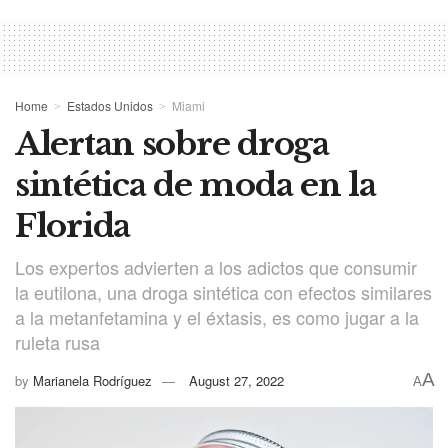
Home
Estados Unidos
Miami
Alertan sobre droga
sintética de moda en la
Florida
Los expertos advierten a los adictos que consumir
la eutilona, una droga sintética con efectos similares
a la metanfetamina y el éxtasis, es como jugar a la
ruleta rusa
A
by
Marianela Rodríguez
August 27, 2022
A