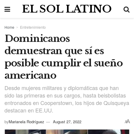
EL SOL LATINO
Home
Entretenimiento
Dominicanos
demuestran que sí es
posible cumplir el sueño
americano
Desde mujeres militares y diplomáticas que han
sido las primeras en sus cargos, hasta beisbolistas
entronados en Cooperstown, los hijos de Quisqueya
destacan en EE.UU.
A
by
Marianela Rodríguez
August 27, 2022
A