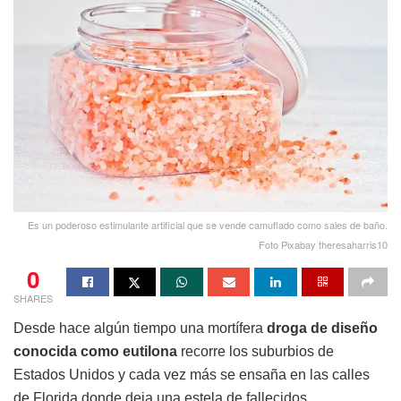
Es un poderoso estimulante artificial que se vende camuflado como sales de baño.
Foto Pixabay theresaharris10
0
SHARES
Desde hace algún tiempo una mortífera
droga de diseño
conocida como eutilona
recorre los suburbios de
Estados Unidos y cada vez más se ensaña en las calles
de Florida donde deja una estela de fallecidos.