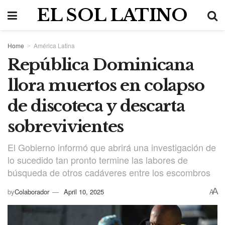
EL SOL LATINO
Home
América Latina
República Dominicana
llora muertos en colapso
de discoteca y descarta
sobrevivientes
El Gobierno informó que abrirá una investigación de
lo sucedido tan pronto termine las labores de
búsqueda de otros cadáveres entre los escombros
A
by
Colaborador
April 10, 2025
A