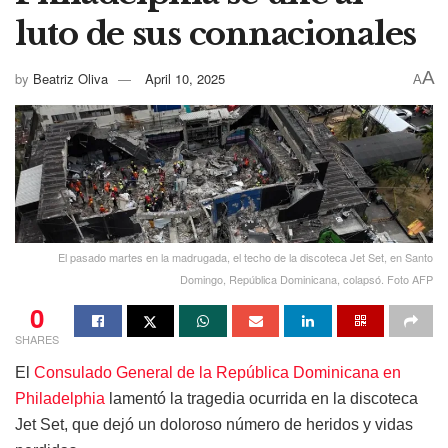
luto de sus connacionales
A
by
Beatriz Oliva
April 10, 2025
A
El pasado martes en la madrugada, el techo de la discoteca Jet Set, en Santo
Domingo, República Dominicana, colapsó. Foto AFP
0
SHARES
El
Consulado General de la República Dominicana en
Philadelphia
lamentó la tragedia ocurrida en la discoteca
Jet Set, que dejó un doloroso número de heridos y vidas