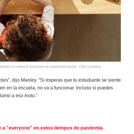
iantes en estas 6 semanas de experimentación. Foto Cortesía
les”, dijo Manley. “Si esperas que tu estudiante se siente
n en la escuela, no va a funcionar. Incluso si puedes
llamo a eso éxito.”
de a “everyone” en estos tiempos de pandemia