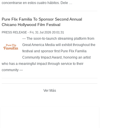
concentrarse en estos cuatro hábitos. Dele …
Pure Flix Familia To Sponsor Second Annual
Chicano Hollywood Film Festival
PRESS RELEASE - Fri, 31 Jul 2026 20:01:31
— The soon-to-launch streaming platform from
Great America Media will exhibit throughout the
festival and sponsor first Pure Flix Familia
Community Impact Award, honoring an artist
who has a meaningful impact through service to their
community —
Ver Más