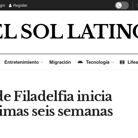
gin
Register
EL SOL LATIN
Entretenimiento
Migración
Tecnología
Lifes
e Filadelfia inicia
timas seis semanas