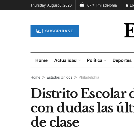
Thursday, August 6, 2026
67
Philadelphia
Lo
°F
| SUSCRÍBASE
Home
Actualidad
Política
Deportes
Home
Estados Unidos
Philadelphia
Distrito Escolar d
con dudas las úl
de clase