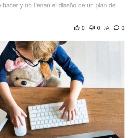
 hacer y no tienen el diseño de un plan de
0
0
0
A
A