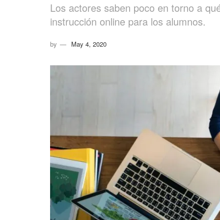
Los actores saben poco en torno a qué
instrucción online para los alumnos.
by
May 4, 2020