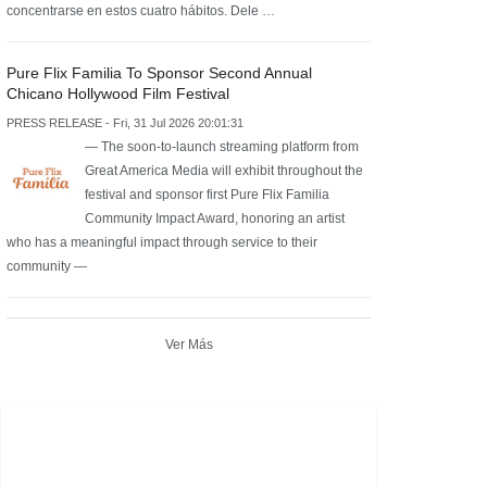
concentrarse en estos cuatro hábitos. Dele …
Pure Flix Familia To Sponsor Second Annual
Chicano Hollywood Film Festival
PRESS RELEASE - Fri, 31 Jul 2026 20:01:31
— The soon-to-launch streaming platform from
Great America Media will exhibit throughout the
festival and sponsor first Pure Flix Familia
Community Impact Award, honoring an artist
who has a meaningful impact through service to their
community —
Ver Más