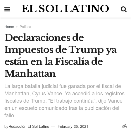
EL SOL LATINO
Home
Política
Declaraciones de
Impuestos de Trump ya
están en la Fiscalía de
Manhattan
La larga batalla judicial fue ganada por el fiscal de
Manhattan, Cyrus Vance. Ya accedió a los registros
fiscales de Trump. “El trabajo continúa”, dijo Vance
en un escueto comunicado tras la publicación del
fallo.
A
by
Redacción El Sol Latino
February 25, 2021
A