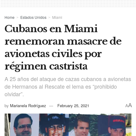
Home
Estados Unidos
Miami
Cubanos en Miami
rememoran masacre de
avionetas civiles por
régimen castrista
A 25 años del ataque de cazas cubanos a avionetas
de Hermanos al Rescate el lema es “prohibido
olvidar”.
A
by
Marianela Rodríguez
February 25, 2021
A