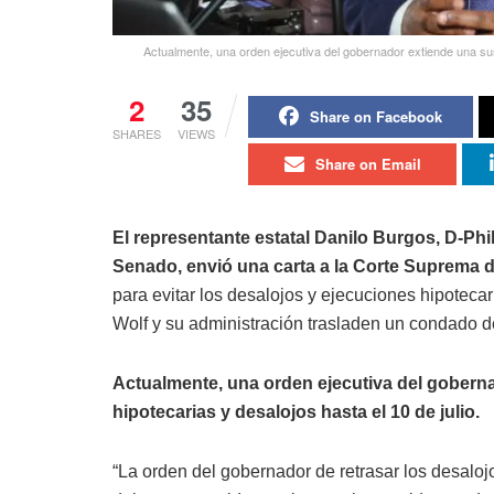
Actualmente, una orden ejecutiva del gobernador extiende una sus
2
35
Share on Facebook
SHARES
VIEWS
Share on Email
El representante estatal Danilo Burgos, D-Phi
Senado, envió una carta a la Corte Suprema d
para evitar los desalojos y ejecuciones hipotec
Wolf y su administración trasladen un condado de l
Actualmente, una orden ejecutiva del gobern
hipotecarias y desalojos hasta el 10 de julio.
“La orden del gobernador de retrasar los desalo