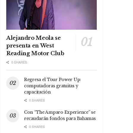
Alejandro Meola se
presenta en West
Reading Motor Club
0 SHARES
Regresa el Tour Power Up:
computadoras gratuitas y
capacitación
0 SHARES
Con “The Amparo Experience” se
recaudarán fondos para Bahamas
0 SHARES