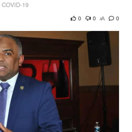
e COVID-19
0
0
0
A
A