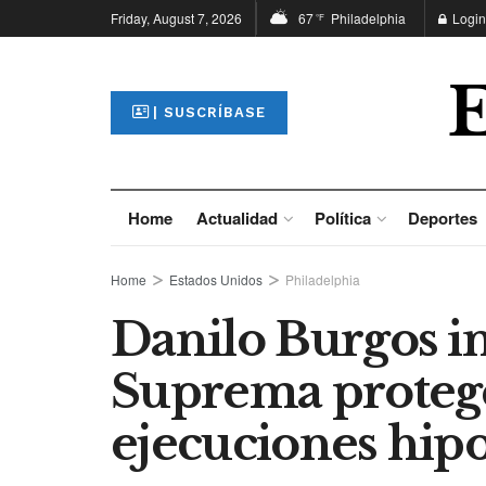
Friday, August 7, 2026
67
Philadelphia
Login
°F
| SUSCRÍBASE
Home
Actualidad
Política
Deportes
Home
Estados Unidos
Philadelphia
Danilo Burgos in
Suprema protege
ejecuciones hipo