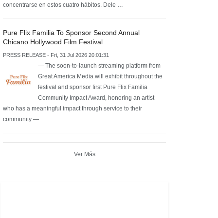
concentrarse en estos cuatro hábitos. Dele …
Pure Flix Familia To Sponsor Second Annual
Chicano Hollywood Film Festival
PRESS RELEASE - Fri, 31 Jul 2026 20:01:31
— The soon-to-launch streaming platform from
Great America Media will exhibit throughout the
festival and sponsor first Pure Flix Familia
Community Impact Award, honoring an artist
who has a meaningful impact through service to their
community —
Ver Más