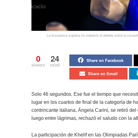
La boxeadora argelina ha reabierto el debate sobre la compe
0
24
Share on Facebook
SHARES
VIEWS
Share on Email
Solo 46 segundos. Ese fue el tiempo que necesit
lugar en los cuartos de final de la categoría de
contrincante italiana, Ángela Carini, se retiró de
luego entre lágrimas, rechazó el saludo con la a
La participación de Khelif en las Olimpiadas Pa