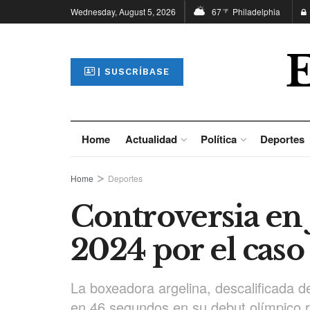
Wednesday, August 5, 2026
67
Philadelphia
°F
| SUSCRÍBASE
Home
Actualidad
Política
Deportes
Home
Deportes
Controversia en 
2024 por el caso
La boxeadora argelina, descalificada d
en 46 segundos en su debut olímpico r