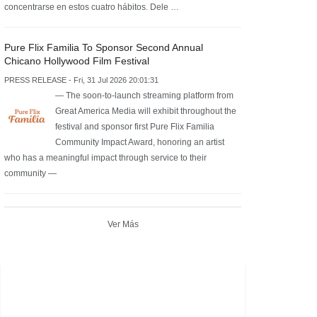
concentrarse en estos cuatro hábitos. Dele …
Pure Flix Familia To Sponsor Second Annual
Chicano Hollywood Film Festival
PRESS RELEASE - Fri, 31 Jul 2026 20:01:31
— The soon-to-launch streaming platform from
Great America Media will exhibit throughout the
festival and sponsor first Pure Flix Familia
Community Impact Award, honoring an artist
who has a meaningful impact through service to their
community —
Ver Más