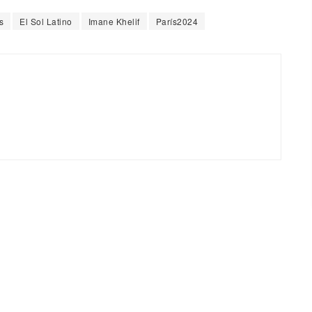
s
El Sol Latino
Imane Khelif
París2024