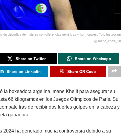
tición deportiva de mujeres con diferencias genéticas y hormonales. Foto Instagram
@imane_khelif_10
Share on Twitter
Share on Whatsapp
Share on Linkedin
Share QR Code
ó la boxeadora argelina Imane Khelif para asegurar su
 hasta 66 kilogramos en los Juegos Olímpicos de París. Su
l combate tras de recibir dos fuertes golpes en la cabeza y
tleta ganadora.
rís 2024 ha generado mucha controversia debido a su