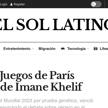
Login
Register
EL SOL LATIN
Entretenimiento
Migración
Tecnología
Lifes
Juegos de París
 de Imane Khelif
el Mundial 2023 por prueba genética, venció
eavivando el debate sobre género en el