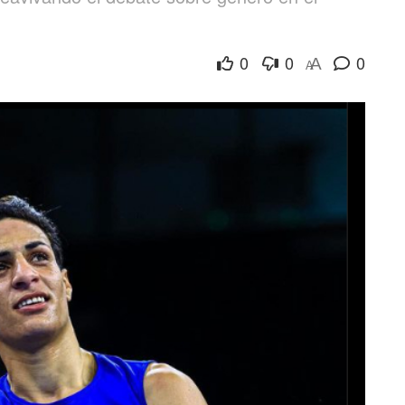
0
0
0
A
A